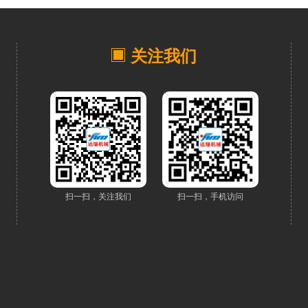
关注我们
扫一扫，关注我们
扫一扫，手机访问