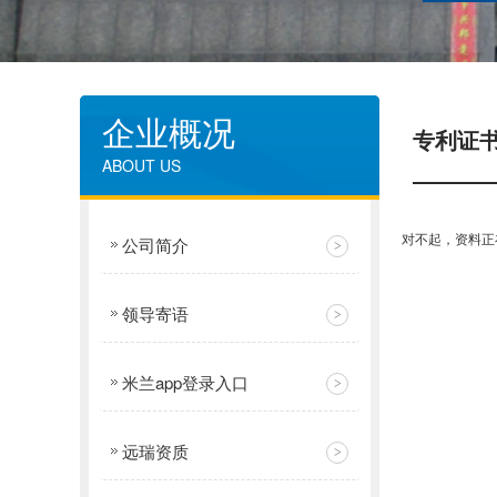
企业概况
专利证
ABOUT US
对不起，资料正
公司简介
领导寄语
米兰app登录入口
远瑞资质