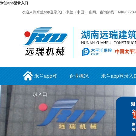
米兰app登录入口
欢迎来到米兰app登录入口-米兰（中国） 官网。咨询热线：400-8228-2
米兰app登
企业概况
米兰app登录入
录入口