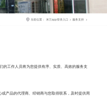
当前位置：
米兰app登录入口
>
服务支持
>
们的工作人员将为您提供有序、实质、高效的服务支
心或产品的代理商、经销商与您取得联系，及时提供周