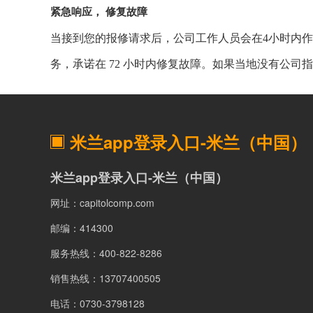
紧急响应， 修复故障
当接到您的报修请求后，公司工作人员会在4小时内
务，承诺在 72 小时内修复故障。如果当地没有公
米兰app登录入口-米兰（中国）
米兰app登录入口-米兰（中国）
网址：capitolcomp.com
邮编：414300
服务热线：400-822-8286
销售热线：13707400505
电话：0730-3798128