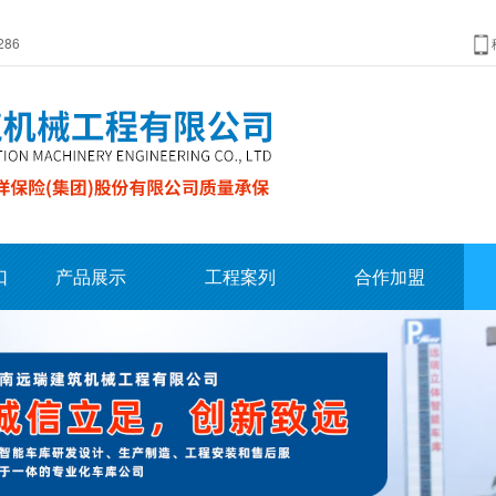
86
口
产品展示
工程案列
合作加盟