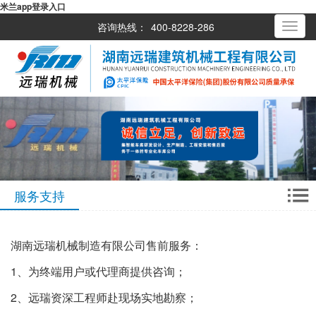
米兰app登录入口
咨询热线：
400-8228-286
Toggle
navigati
服务支持
湖南远瑞机械制造有限公司售前服务：
1、为终端用户或代理商提供咨询；
2、远瑞资深工程师赴现场实地勘察；