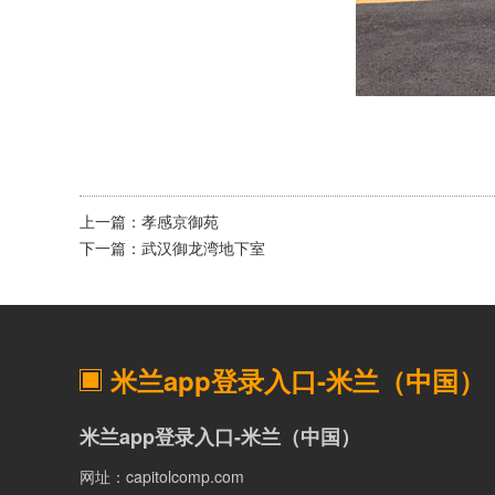
上一篇：
孝感京御苑
下一篇：
武汉御龙湾地下室
米兰app登录入口-米兰（中国）
米兰app登录入口-米兰（中国）
网址：capitolcomp.com