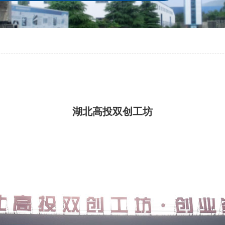
湖北高投双创工坊