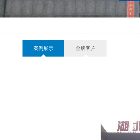
案例展示
金牌客户