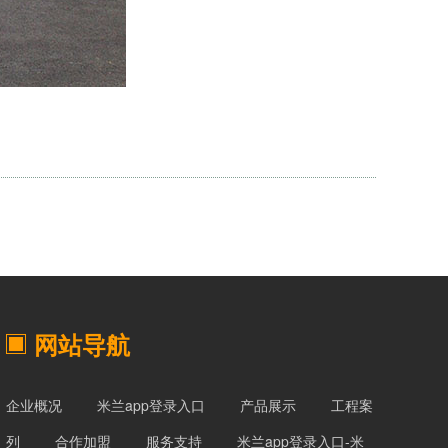
网站导航
企业概况
米兰app登录入口
产品展示
工程案
列
合作加盟
服务支持
米兰app登录入口-米