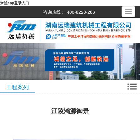
米兰app登录入口
咨询热线：
400-8228-286
Toggle
navigati
工程案列
江陵鸿源御景