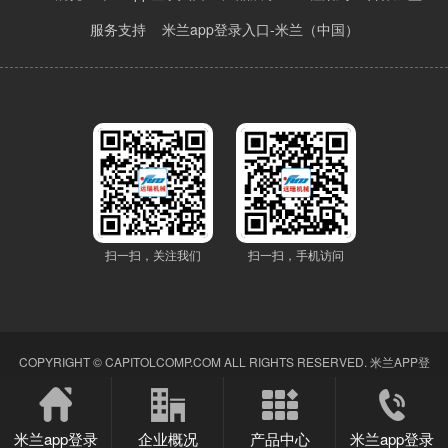
服务支持
米兰app登录入口-米兰（中国）
扫一扫，关注我们
扫一扫，手机访问
COPYRIGHT © CAPITOLCOMP.COM ALL RIGHTS RESERVED.
米兰APP登
录入口-米兰（中国）
版权所有
米兰app登录
企业概况
产品中心
米兰app登录